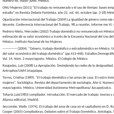
número 48, mayo- junio. México.
ONU Mujeres (2011) “El trabajo no remunerado y el uso de tiempo: bases empí
estudio” en Revista Debate Feminista, año 22, vol. 44, octubre (pp. 3-18) Méx
Oganización Internacional del Trabajo (2009) La igualdad de género como eje 
decente. Conferencia Internacional del Trabajo, 98.a reunión. Informe me VI.
Pedrero Nieto, Mercedes (2002) Trabajo doméstico no remunerado en México
estimación de su valor económico a través de la Encuesta Nacional del Uso de
México. Instituto Nacional de las Mujeres.
-------------- (2004). “Género, trabajo doméstico y extradoméstico en México. 
del valor económico del trabajo doméstico” (pp.413-446). Estudios Demográfi
Vol. 19, Núm. 2 mayo/agosto. México. El Colegio de México.
Raygadas, Luis (2008) La Apropiación. Destejiendo las redes de la desigualdad
Antrophos/UAM Iztapalapa.
Torres, Cristina (1989). “El trabajo doméstico y las amas de casa: El rostro invis
mujeres”. Sociológica. Revista del departamento de sociología. Año 4. Numer
mayo/agosto. México, Universidad Autónoma Metropolitana/ Azcapotzalco.
Toharia Luis(1983) compilador. Introducción. El mercado de trabajo: teorías y 
Alianza editorial, Madrid.
Seccombe, Wally. (1974). El trabajo del ama de casa en el capitalismo en D. Ro
Cooper (2005) Compiladoras. Debates sobre el Trabajo Doméstico. Antología. 