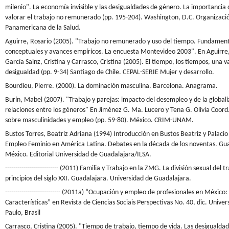
milenio". La economía invisible y las desigualdades de género. La importancia 
valorar el trabajo no remunerado (pp. 195-204). Washington, D.C. Organizaci
Panamericana de la Salud.
Aguirre, Rosario (2005). "Trabajo no remunerado y uso del tiempo. Fundamen
conceptuales y avances empíricos. La encuesta Montevideo 2003". En Aguirre,
García Sainz, Cristina y Carrasco, Cristina (2005). El tiempo, los tiempos, una v
desigualdad (pp. 9-34) Santiago de Chile. CEPAL-SERIE Mujer y desarrollo.
Bourdieu, Pierre. (2000). La dominación masculina. Barcelona. Anagrama.
Burín, Mabel (2007). "Trabajo y parejas: impacto del desempleo y de la globali
relaciones entre los géneros" En Jiménez G. Ma. Lucero y Tena G. Olivia Coord
sobre masculinidades y empleo (pp. 59-80). México. CRIM-UNAM.
Bustos Torres, Beatriz Adriana (1994) Introducción en Bustos Beatriz y Palac
Empleo Feminio en América Latina. Debates en la década de los noventas. Gu
México. Editorial Universidad de Guadalajara/ILSA.
-------------------------- (2011) Familia y Trabajo en la ZMG. La división sexual del t
principios del siglo XXI. Guadalajara. Universidad de Guadalajara.
--------------------------- (2011a) “Ocupación y empleo de profesionales en México
Características” en Revista de Ciencias Sociais Perspectivas No. 40, dic. Unive
Paulo, Brasil
Carrasco, Cristina (2005). "Tiempo de trabajo, tiempo de vida. Las desigualda