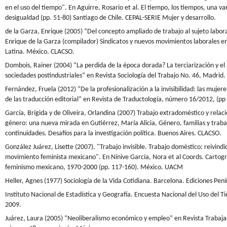
en el uso del tiempo". En Aguirre, Rosario et al. El tiempo, los tiempos, una va
desigualdad (pp. 51-80) Santiago de Chile. CEPAL-SERIE Mujer y desarrollo.
de la Garza, Enrique (2005) “Del concepto ampliado de trabajo al sujeto labor
Enrique de la Garza (compilador) Sindicatos y nuevos movimientos laborales 
Latina. México. CLACSO.
Dombois, Rainer (2004) “La perdida de la época dorada? La terciarización y el 
sociedades postindustriales” en Revista Sociología del Trabajo No. 46, Madrid.
Fernández, Fruela (2012) “De la profesionalización a la invisibilidad: las mujere
de las traducción editorial” en Revista de Traductología, número 16/2012, (pp
García, Brígida y de Oliveira, Orlandina (2007) Trabajo extradoméstico y relac
género: una nueva mirada en Gutiérrez, María Alicia, Género, familias y traba
continuidades. Desafíos para la investigación política. Buenos Aires. CLACSO.
González Juárez, Lisette (2007). "Trabajo invisible. Trabajo doméstico: reivindi
movimiento feminista mexicano". En Nínive García, Nora et al Coords. Cartogr
feminismo mexicano, 1970-2000 (pp. 117-160). México. UACM
Heller, Agnes (1977) Sociología de la Vida Cotidiana. Barcelona. Ediciones Pení
Instituto Nacional de Estadística y Geografía. Encuesta Nacional del Uso del 
2009.
Juárez, Laura (2005) “Neoliberalismo económico y empleo” en Revista Trabaja