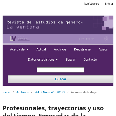
Registrarse
Entrar
Acerca de
Actual
Archivos
Registrarse
Avisos
Datos estadísticos
Buscar
Contacto
Buscar
Inicio
/
Archivos
/
Vol. 5 Núm. 45 (2017)
/
Avances de trabajo
Profesionales, trayectorias y uso
del tiempo. Egresadas de la