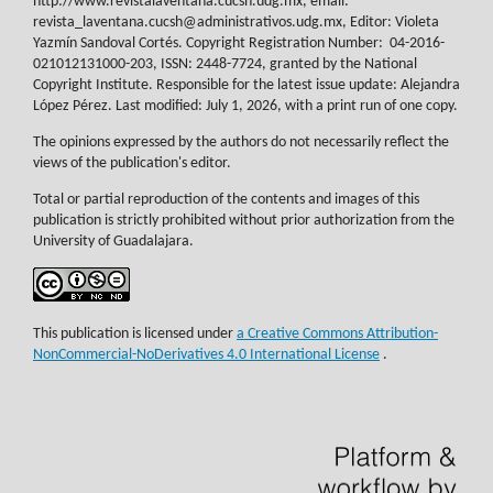
http://www.revistalaventana.cucsh.udg.mx, email:
revista_laventana.cucsh@administrativos.udg.mx, Editor: Violeta
Yazmín Sandoval Cortés. Copyright Registration Number:
04-2016-
021012131000-203, ISSN: 2448-7724, granted by the National
Copyright Institute. Responsible for the latest issue update: Alejandra
López Pérez. Last modified: July 1, 2026, with a print run of one copy.
The opinions expressed by the authors do not necessarily reflect the
views of the publication's editor.
Total or partial reproduction of the contents and images of this
publication is strictly prohibited without prior authorization from the
University of Guadalajara.
This publication is licensed under
a Creative Commons Attribution-
NonCommercial-NoDerivatives 4.0 International License
.