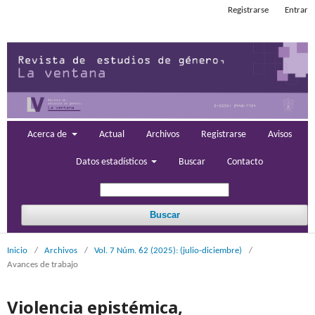
Registrarse
Entrar
Acerca de
Actual
Archivos
Registrarse
Avisos
Datos estadísticos
Buscar
Contacto
Buscar
Inicio
/
Archivos
/
Vol. 7 Núm. 62 (2025): (julio-diciembre)
/
Avances de trabajo
Violencia epistémica,