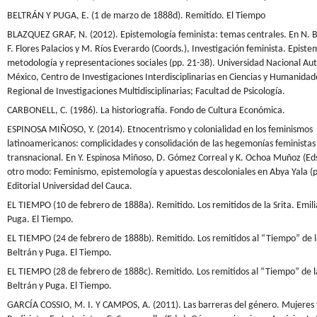
BELTRÁN Y PUGA, E. (1 de marzo de 1888d). Remitido. El Tiempo
BLAZQUEZ GRAF, N. (2012). Epistemología feminista: temas centrales. En N. B
F. Flores Palacios y M. Ríos Everardo (Coords.), Investigación feminista. Episte
metodología y representaciones sociales (pp. 21-38). Universidad Nacional A
México, Centro de Investigaciones Interdisciplinarias en Ciencias y Humanidad
Regional de Investigaciones Multidisciplinarias; Facultad de Psicología.
CARBONELL, C. (1986). La historiografía. Fondo de Cultura Económica.
ESPINOSA MIÑOSO, Y. (2014). Etnocentrismo y colonialidad en los feminismos
latinoamericanos: complicidades y consolidación de las hegemonías feministas 
transnacional. En Y. Espinosa Miñoso, D. Gómez Correal y K. Ochoa Muñoz (Eds
otro modo: Feminismo, epistemología y apuestas descoloniales en Abya Yala (p
Editorial Universidad del Cauca.
EL TIEMPO (10 de febrero de 1888a). Remitido. Los remitidos de la Srita. Emili
Puga. El Tiempo.
EL TIEMPO (24 de febrero de 1888b). Remitido. Los remitidos al “Tiempo” de la
Beltrán y Puga. El Tiempo.
EL TIEMPO (28 de febrero de 1888c). Remitido. Los remitidos al “Tiempo” de la
Beltrán y Puga. El Tiempo.
GARCÍA COSSIO, M. I. Y CAMPOS, A. (2011). Las barreras del género. Mujeres y