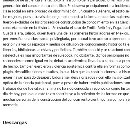
beneficios de la ciencia y la tecnología, así como de la participación en los pro
generación del conocimiento científico. Se observa principalmente la incidenci
clase social en este proceso de discriminación. En cuanto a género, el texto s
las mujeres, pues a través de un ejemplo muestra la forma en que las mujeres d
fueron excluidas de los procesos de construcción de conocimiento en las Cienci
concretamente en la Historia. Se estudia el caso de Emilia Beltrán y Puga, nac
Guadalajara, Jalisco, quien fuera una de las primeras historiadoras en México.
perteneció a una clase social privilegiada, por lo cual tuvo acceso a aprender a 
escribir y a varios espacios y medios de difusión del conocimiento histórico tal
librerías, bibliotecas, archivos y periódicos. También conoció y se relacionó con
intelectuales más importantes de su época, no obstante, dichos personajes no 
reconocieron como igual en los debates académicos llevados a cabo en la pren
de hecho, también ejercieron violencia epistémica contra ella en formas como:
plagio, descalificaciones e insultos, lo cual hizo que las contribuciones a la hist
mujer hayan pasado desapercibidos al ser desvalorizados y con ello invisibiliza
óptica de la ciencia patriarcal, pues a pesar de haber tenido publicaciones, son
trabajos donde fue citada. Emilia no ha sido conocida y reconocida como histor
día de hoy, por lo que este texto contribuye a la reflexión de las formas en que
muchas personas de la construcción del conocimiento científico, así como al re
memoria.
Descargas