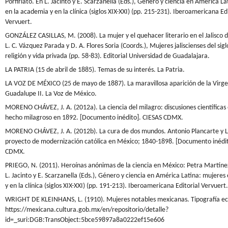
Porfiriato. En L. Jacinto y E. Scarzanella (Eds.), Género y ciencia en América L
en la academia y en la clínica (siglos XIX-XXI) (pp. 215-231). Iberoamericana Edi
Vervuert.
GONZÁLEZ CASILLAS, M. (2008). La mujer y el quehacer literario en el Jalisco de
L. C. Vázquez Parada y D. A. Flores Soria (Coords.), Mujeres jaliscienses del sigl
religión y vida privada (pp. 58-83). Editorial Universidad de Guadalajara.
LA PATRIA (15 de abril de 1885). Temas de su interés. La Patria.
LA VOZ DE MÉXICO (25 de mayo de 1887). La maravillosa aparición de la Virg
Guadalupe II. La Voz de México.
MORENO CHÁVEZ, J. A. (2012a). La ciencia del milagro: discusiones científicas
hecho milagroso en 1892. [Documento inédito]. CIESAS CDMX.
MORENO CHÁVEZ, J. A. (2012b). La cura de dos mundos. Antonio Plancarte y La
proyecto de modernización católica en México; 1840-1898. [Documento inédit
CDMX.
PRIEGO, N. (2011). Heroínas anónimas de la ciencia en México: Petra Martíne
L. Jacinto y E. Scarzanella (Eds.), Género y ciencia en América Latina: mujeres
y en la clínica (siglos XIX-XXI) (pp. 191-213). Iberoamericana Editorial Vervuert.
WRIGHT DE KLEINHANS, L. (1910). Mujeres notables mexicanas. Tipografía e
https://mexicana.cultura.gob.mx/en/repositorio/detalle?
id=_suri:DGB:TransObject:5bce59897a8a0222ef15e606