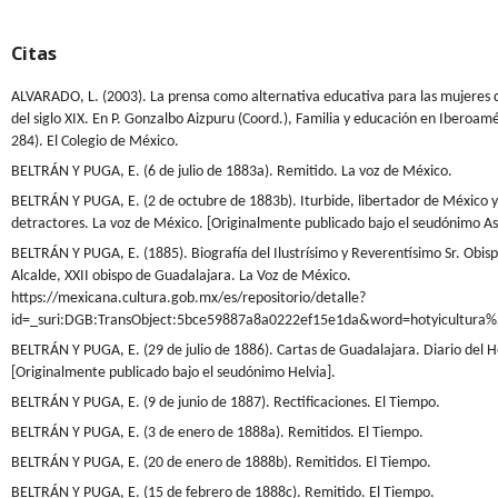
Citas
ALVARADO, L. (2003). La prensa como alternativa educativa para las mujeres d
del siglo XIX. En P. Gonzalbo Aizpuru (Coord.), Familia y educación en Iberoamé
284). El Colegio de México.
BELTRÁN Y PUGA, E. (6 de julio de 1883a). Remitido. La voz de México.
BELTRÁN Y PUGA, E. (2 de octubre de 1883b). Iturbide, libertador de México y
detractores. La voz de México. [Originalmente publicado bajo el seudónimo As
BELTRÁN Y PUGA, E. (1885). Biografía del Ilustrísimo y Reverentísimo Sr. Obisp
Alcalde, XXII obispo de Guadalajara. La Voz de México.
https://mexicana.cultura.gob.mx/es/repositorio/detalle?
id=_suri:DGB:TransObject:5bce59887a8a0222ef15e1da&word=hotyicultura%
BELTRÁN Y PUGA, E. (29 de julio de 1886). Cartas de Guadalajara. Diario del H
[Originalmente publicado bajo el seudónimo Helvia].
BELTRÁN Y PUGA, E. (9 de junio de 1887). Rectificaciones. El Tiempo.
BELTRÁN Y PUGA, E. (3 de enero de 1888a). Remitidos. El Tiempo.
BELTRÁN Y PUGA, E. (20 de enero de 1888b). Remitidos. El Tiempo.
BELTRÁN Y PUGA, E. (15 de febrero de 1888c). Remitido. El Tiempo.